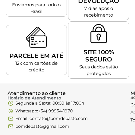
DEVOLUÇÃO
Enviamos para todo o
7 dias após o
Brasil
recebimento
SITE 100%
PARCELE EM ATÉ
SEGURO
12x com cartões de
Seus dados estão
crédito
protegidos
Atendimento ao cliente
M
S
Horário de Atendimento
Segunda a Sexta: 08:00 às 17:00h
C
Whatsapp: (34) 99954-1970
A
Email: contato@bomdepasto.com
T
bomdepasto@gmail.com