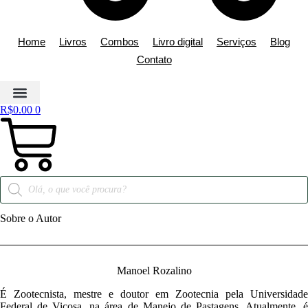
Home
Livros
Combos
Livro digital
Serviços
Blog
Contato
R$
0.00
0
Sobre o Autor
Manoel Rozalino
É Zootecnista, mestre e doutor em Zootecnia pela Universidade
Federal de Viçosa, na área de Manejo de Pastagens. Atualmente, é